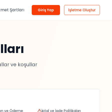
zmet Şartları
Giriş Yap
İşletme Oluştur
ları
lar ve koşullar
on ve Ödeme
İptal ve İade Politikaları