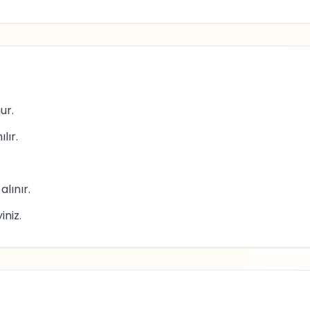
ur.
lır.
alınır.
iniz.