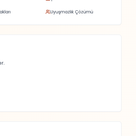
akları
Uyuşmazlık Çözümü
r.