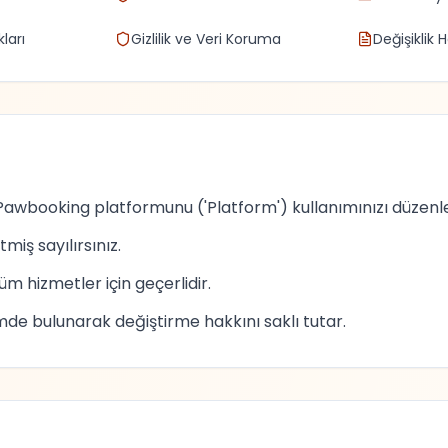
kları
Gizlilik ve Veri Koruma
Değişiklik H
, Pawbooking platformunu ('Platform') kullanımınızı düzenle
miş sayılırsınız.
m hizmetler için geçerlidir.
mde bulunarak değiştirme hakkını saklı tutar.