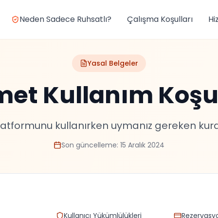
Neden Sadece Ruhsatlı?
Çalışma Koşulları
Hi
Yasal Belgeler
met Kullanım Koşul
tformunu kullanırken uymanız gereken kural
Son güncelleme:
15 Aralık 2024
Kullanıcı Yükümlülükleri
Rezervasy