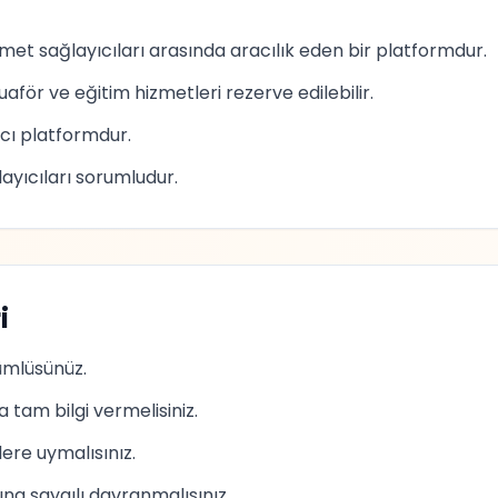
zmet sağlayıcıları arasında aracılık eden bir platformdur.
uaför ve eğitim hizmetleri rezerve edilebilir.
acı platformdur.
layıcıları sorumludur.
i
ümlüsünüz.
 tam bilgi vermelisiniz.
ere uymalısınız.
ına saygılı davranmalısınız.