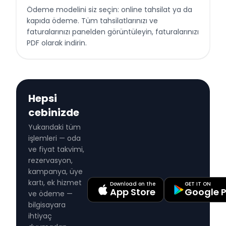
Ödeme modelini siz seçin: online tahsilat ya da
kapıda ödeme. Tüm tahsilatlarınızı ve
faturalarınızı panelden görüntüleyin, faturalarınızı
PDF olarak indirin.
Hepsi
cebinizde
Yukarıdaki tüm
işlemleri — oda
ve fiyat takvimi,
rezervasyon,
kampanya, üye
kartı, ek hizmet
Download on the
GET IT ON
App Store
Google P
ve ödeme —
bilgisayara
ihtiyaç