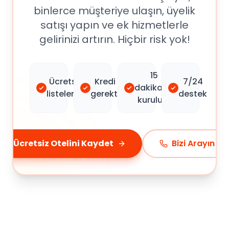
binlerce müşteriye ulaşın, üyelik
satışı yapın ve ek hizmetlerle
gelirinizi artırın. Hiçbir risk yok!
15
Ücretsiz
Kredi kartı
7/24
dakikada
listeleme
gerektirmez
destek
kurulum
Ücretsiz Otelini Kaydet
Bizi Arayın