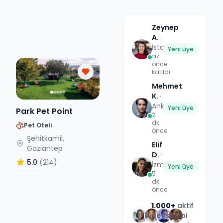
Zeynep
A.
·
İstanbul
Yeni üye
az
önce
katıldı
Mehmet
K.
·
Ankara
Yeni üye
Park Pet Point
2
dk
Pet Oteli
önce
Şehitkamil,
Elif
Gaziantep
D.
·
5.0
(214)
İzmir
Yeni üye
5
dk
önce
1.000+
aktif
pet sahibi