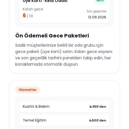
Üye Kartı · Kedi Odası
Aktif
Kalan gece
Son geçerlilik
6
/ 10
12.09.2026
Ön Ödemeli Gece Paketleri
Sadık müşterilerinize belirli bir oda grubu için
gece paketi (üye kartı) satın. Kalan gece sayısını
ve son geçerlilik tarihini panelden takip edin, her
konaklamada otomatik düşsün.
Hizmetler
Kuaför & Bakım
₺350’den
Temel Eğitim
₺500’den