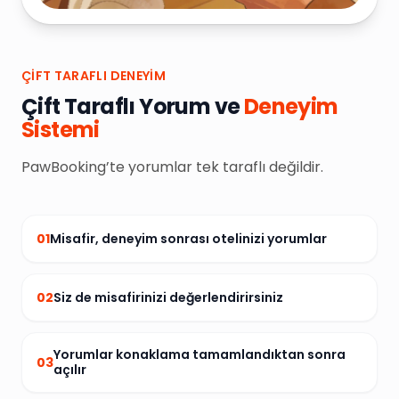
ÇIFT TARAFLI DENEYIM
Çift Taraflı Yorum ve
Deneyim
Sistemi
PawBooking’te yorumlar tek taraflı değildir.
Misafir, deneyim sonrası otelinizi yorumlar
0
1
Siz de misafirinizi değerlendirirsiniz
0
2
Yorumlar konaklama tamamlandıktan sonra
0
3
açılır