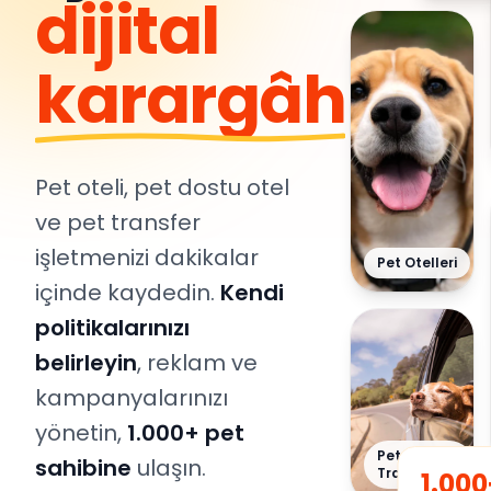
dijital
karargâh
Pet oteli, pet dostu otel
ve pet transfer
işletmenizi dakikalar
Pet Otelleri
içinde kaydedin.
Kendi
politikalarınızı
belirleyin
, reklam ve
kampanyalarınızı
yönetin,
1.000+ pet
Pet
sahibine
ulaşın.
Transfer
1.000