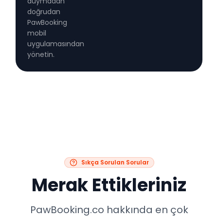
duymadan
doğrudan
PawBooking
mobil
uygulamasından
yönetin.
Sıkça Sorulan Sorular
Merak Ettikleriniz
PawBooking.co hakkında en çok