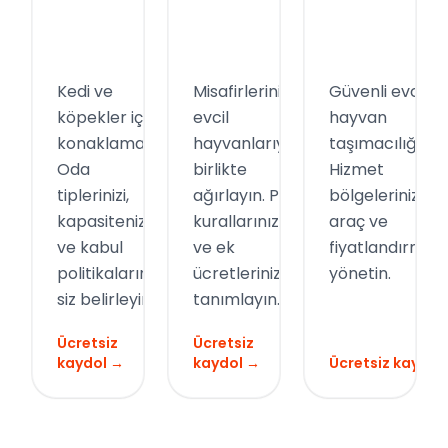
Otelleri
Oteller
Transfer
Kedi ve
Misafirlerinizi
Güvenli evcil
köpekler için
evcil
hayvan
konaklama.
hayvanlarıyla
taşımacılığı.
Oda
birlikte
Hizmet
tiplerinizi,
ağırlayın. Pet
bölgelerinizi,
kapasitenizi
kurallarınızı
araç ve
ve kabul
ve ek
fiyatlandırmanı
politikalarınızı
ücretlerinizi
yönetin.
siz belirleyin.
tanımlayın.
Ücretsiz
Ücretsiz
kaydol →
kaydol →
Ücretsiz kaydol