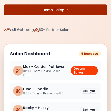
Demo Talep Et
%45 Gelir Artışı
50+ Partner Salon
Salon Dashboard
5 Randevu
Max - Golden Retriever
Devam
10:00
•
Tam Bakım Paketi -
Ediyor
₺180
Luna - Poodle
Bekliyor
11:30
•
Tıraş + Banyo - ₺120
Rocky - Husky
Bekliyor