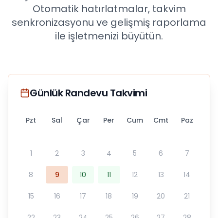
Otomatik hatırlatmalar, takvim
senkronizasyonu ve gelişmiş raporlama
ile işletmenizi büyütün.
Günlük Randevu Takvimi
Pzt
Sal
Çar
Per
Cum
Cmt
Paz
1
2
3
4
5
6
7
8
9
10
11
12
13
14
15
16
17
18
19
20
21
22
23
24
25
26
27
28