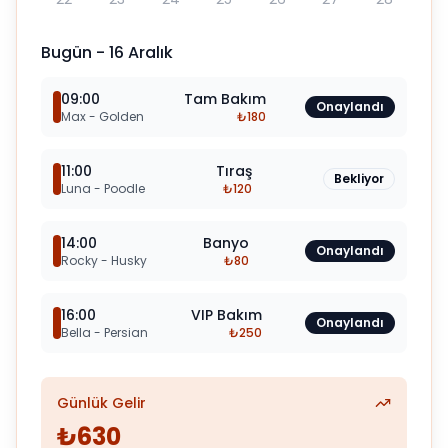
Bugün - 16 Aralık
09:00
Tam Bakım
Onaylandı
Max - Golden
₺180
11:00
Tıraş
Bekliyor
Luna - Poodle
₺120
14:00
Banyo
Onaylandı
Rocky - Husky
₺80
16:00
VIP Bakım
Onaylandı
Bella - Persian
₺250
Günlük Gelir
₺630