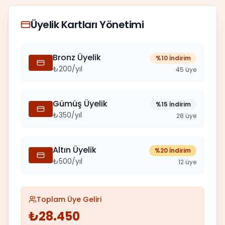
Üyelik Kartları Yönetimi
Bronz Üyelik
%10
İndirim
₺200/yıl
45 üye
Gümüş Üyelik
%15
İndirim
₺350/yıl
28 üye
Altın Üyelik
%20
İndirim
₺500/yıl
12 üye
Toplam Üye Geliri
₺28.450